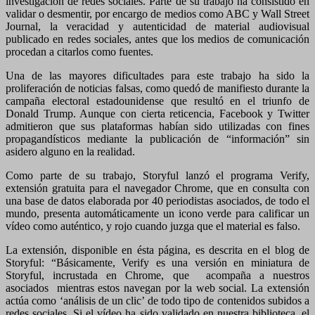
investigación de redes sociales. Parte de su trabajo ha consistido en
validar o desmentir, por encargo de medios como ABC y Wall Street
Journal, la veracidad y autenticidad de material audiovisual
publicado en redes sociales, antes que los medios de comunicación
procedan a citarlos como fuentes.
Una de las mayores dificultades para este trabajo ha sido la
proliferación de noticias falsas, como quedó de manifiesto durante la
campaña electoral estadounidense que resultó en el triunfo de
Donald Trump. Aunque con cierta reticencia, Facebook y Twitter
admitieron que sus plataformas habían sido utilizadas con fines
propagandísticos mediante la publicación de “información” sin
asidero alguno en la realidad.
Como parte de su trabajo, Storyful lanzó el programa Verify,
extensión gratuita para el navegador Chrome, que en consulta con
una base de datos elaborada por 40 periodistas asociados, de todo el
mundo, presenta automáticamente un icono verde para calificar un
vídeo como auténtico, y rojo cuando juzga que el material es falso.
La extensión, disponible en ésta página, es descrita en el blog de
Storyful: “Básicamente, Verify es una versión en miniatura de
Storyful, incrustada en Chrome, que acompaña a nuestros
asociados mientras estos navegan por la web social. La extensión
actúa como ‘análisis de un clic’ de todo tipo de contenidos subidos a
redes sociales. Si el vídeo ha sido validado en nuestra biblioteca, el