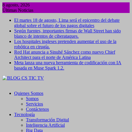
Saltar
8 agosto, 2026
al
Últimas Noticias
contenido
El martes 18 de agosto, Lima será el epicentro del debate
global sobre el futuro de los pagos digitales
Según fuentes, importantes firmas de Wall Street han sido
blanco de intentos de ciberataques.
Los hospitales ingleses pretenden aumentar el uso de la
robótica en cirugía.
Red Hat anuncia a Sinuhé Sánchez como nuevo Chief
Architect para el norte de América Latina
Meta lanza una nueva herramienta de codificación con IA
basada en Muse Spark 1.2.
Quienes Somos
Somos
Servicios
Contáctenos
Tecnología
Transformación Digital
Inteligencia Artificial
Big Data