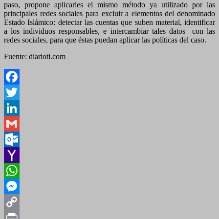
paso, propone aplicarles el mismo método ya utilizado por las
principales redes sociales para excluir a elementos del denominado
Estado Islámico: detectar las cuentas que suben material, identificar
a los individuos responsables, e intercambiar tales datos con las
redes sociales, para que éstas puedan aplicar las políticas del caso.
Fuente: diarioti.com
Facebook
Twitter
LinkedIn
Gmail
Outlook.com
Yahoo
Mail
WhatsApp
Messenger
Copy