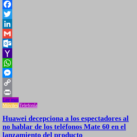
Facebook
Twitter
LinkedIn
Gmail
Outlook.com
Yahoo
Mail
WhatsApp
Messenger
Copy
Lee mas
Link
Print
Móviles
Telefonía
Huawei decepciona a los espectadores al
no hablar de los teléfonos Mate 60 en el
lanzamiento del producto