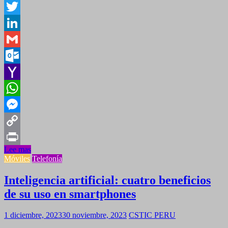
Facebook
Twitter
LinkedIn
Gmail
Outlook.com
Yahoo
Mail
WhatsApp
Messenger
Copy
Lee mas
Link
Print
Móviles
Telefonía
Inteligencia artificial: cuatro beneficios
de su uso en smartphones
1 diciembre, 2023
30 noviembre, 2023
CSTIC PERU