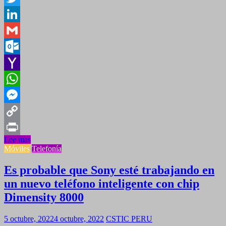
Twitter
LinkedIn
Gmail
Outlook.com
Yahoo
Mail
WhatsApp
Messenger
Copy
Lee mas
Link
Print
Móviles
Telefonía
Es probable que Sony esté trabajando en
un nuevo teléfono inteligente con chip
Dimensity 8000
5 octubre, 2022
4 octubre, 2022
CSTIC PERU