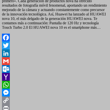
primero». Cada generación de productos nova ha ofrecido
resultados de fotografía móvil fenomenal, aportando un rendimiento
mejorado de la cámara y actuando constantemente como precursor
de la innovación tecnológica. Así, Huawei ha lanzado al HUAWEI
nova 10, el más delgado de la generación HUAWEI nova. Te
contamos más a continuación: Pantalla de 120 Hz y tecnología
Touch Turbo 2.0 El HUAWEI nova 10 es el smartphone más…
Facebook
Twitter
LinkedIn
Gmail
Outlook.com
Yahoo
Mail
WhatsApp
Messenger
Copy