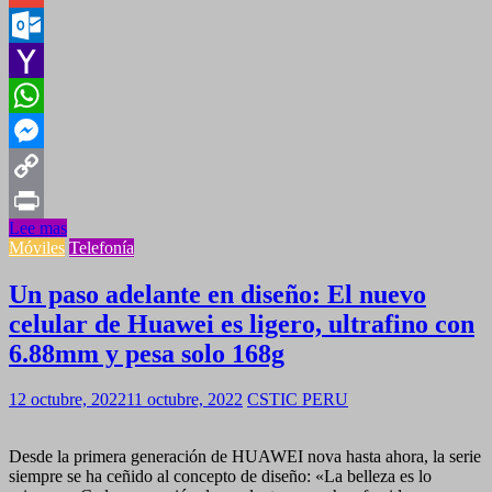
Gmail
Outlook.com
Yahoo
Mail
WhatsApp
Messenger
Copy
Lee mas
Link
Print
Móviles
Telefonía
Un paso adelante en diseño: El nuevo
celular de Huawei es ligero, ultrafino con
6.88mm y pesa solo 168g
12 octubre, 2022
11 octubre, 2022
CSTIC PERU
Desde la primera generación de HUAWEI nova hasta ahora, la serie
siempre se ha ceñido al concepto de diseño: «La belleza es lo