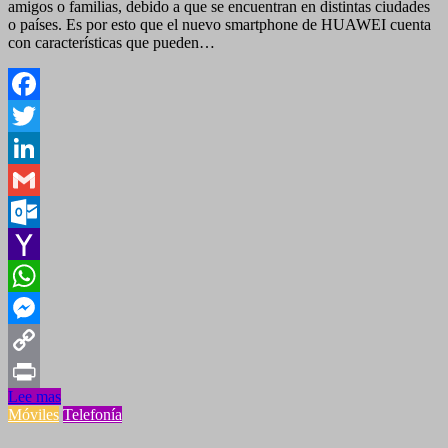
amigos o familias, debido a que se encuentran en distintas ciudades
o países. Es por esto que el nuevo smartphone de HUAWEI cuenta
con características que pueden…
Facebook
Twitter
LinkedIn
Gmail
Outlook.com
Yahoo
Mail
WhatsApp
Messenger
Copy
Lee mas
Link
Print
Móviles
Telefonía