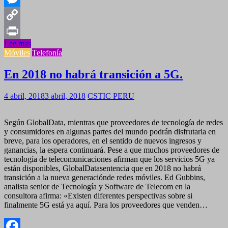
Messenger
Copy
Lee mas
Link
Print
Móviles
Telefonía
En 2018 no habrá transición a 5G.
4 abril, 2018
3 abril, 2018
CSTIC PERU
Según GlobalData, mientras que proveedores de tecnología de redes
y consumidores en algunas partes del mundo podrán disfrutarla en
breve, para los operadores, en el sentido de nuevos ingresos y
ganancias, la espera continuará. Pese a que muchos proveedores de
tecnología de telecomunicaciones afirman que los servicios 5G ya
están disponibles, GlobalDatasentencia que en 2018 no habrá
transición a la nueva generaciónde redes móviles. Ed Gubbins,
analista senior de Tecnología y Software de Telecom en la
consultora afirma: «Existen diferentes perspectivas sobre si
finalmente 5G está ya aquí. Para los proveedores que venden…