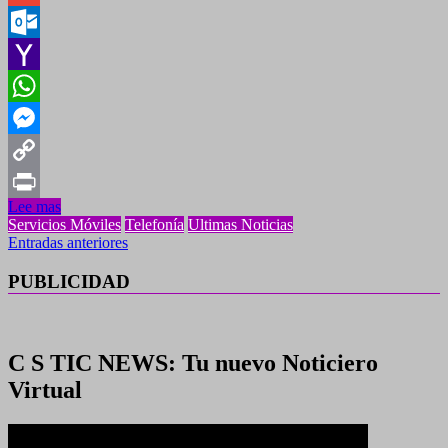
Gmail
Outlook.com
Yahoo
Mail
WhatsApp
Messenger
Copy
Lee mas
Link
Print
Servicios Móviles
Telefonía
Ultimas Noticias
Navegación
Entradas anteriores
de
PUBLICIDAD
entradas
C S TIC NEWS: Tu nuevo Noticiero
Virtual