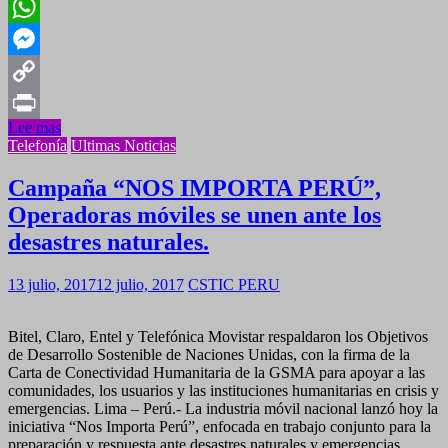
Yahoo
Mail
WhatsApp
Messenger
Copy
Lee mas
Link
Print
Telefonía
Ultimas Noticias
Campaña “NOS IMPORTA PERÚ”,
Operadoras móviles se unen ante los
desastres naturales.
13 julio, 2017
12 julio, 2017
CSTIC PERU
Bitel, Claro, Entel y Telefónica Movistar respaldaron los Objetivos
de Desarrollo Sostenible de Naciones Unidas, con la firma de la
Carta de Conectividad Humanitaria de la GSMA para apoyar a las
comunidades, los usuarios y las instituciones humanitarias en crisis y
emergencias. Lima – Perú.- La industria móvil nacional lanzó hoy la
iniciativa “Nos Importa Perú”, enfocada en trabajo conjunto para la
preparación y respuesta ante desastres naturales y emergencias