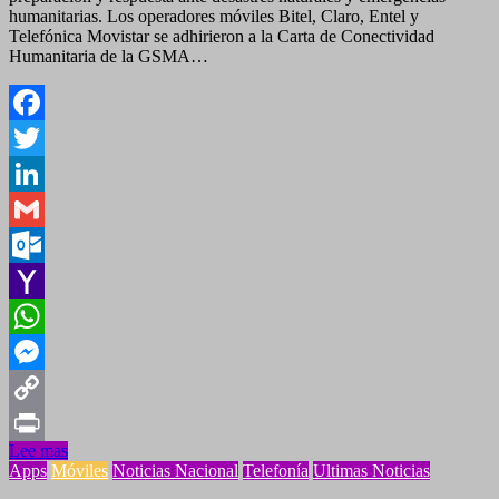
humanitarias. Los operadores móviles Bitel, Claro, Entel y
Telefónica Movistar se adhirieron a la Carta de Conectividad
Humanitaria de la GSMA…
Facebook
Twitter
LinkedIn
Gmail
Outlook.com
Yahoo
Mail
WhatsApp
Messenger
Copy
Lee mas
Link
Print
Apps
Móviles
Noticias Nacional
Telefonía
Ultimas Noticias