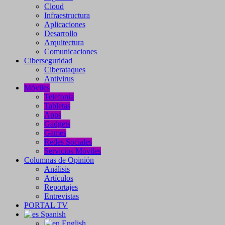
Cloud
Infraestructura
Aplicaciones
Desarrollo
Arquitectura
Comunicaciones
Ciberseguridad
Ciberataques
Antivirus
Móviles
Telefonía
Tabletas
Apps
Gadgets
Games
Redes Sociales
Servicios Móviles
Columnas de Opinión
Análisis
Artículos
Reportajes
Entrevistas
PORTAL TV
Spanish
English