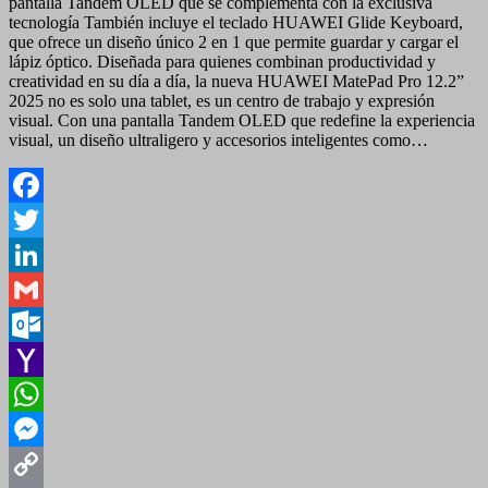
pantalla Tandem OLED que se complementa con la exclusiva
tecnología También incluye el teclado HUAWEI Glide Keyboard,
que ofrece un diseño único 2 en 1 que permite guardar y cargar el
lápiz óptico. Diseñada para quienes combinan productividad y
creatividad en su día a día, la nueva HUAWEI MatePad Pro 12.2”
2025 no es solo una tablet, es un centro de trabajo y expresión
visual. Con una pantalla Tandem OLED que redefine la experiencia
visual, un diseño ultraligero y accesorios inteligentes como…
Facebook
Twitter
LinkedIn
Gmail
Outlook.com
Yahoo
Mail
WhatsApp
Messenger