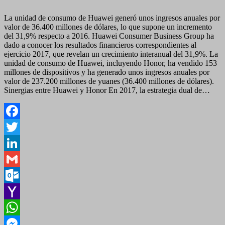
La unidad de consumo de Huawei generó unos ingresos anuales por
valor de 36.400 millones de dólares, lo que supone un incremento
del 31,9% respecto a 2016. Huawei Consumer Business Group ha
dado a conocer los resultados financieros correspondientes al
ejercicio 2017, que revelan un crecimiento interanual del 31,9%. La
unidad de consumo de Huawei, incluyendo Honor, ha vendido 153
millones de dispositivos y ha generado unos ingresos anuales por
valor de 237.200 millones de yuanes (36.400 millones de dólares).
Sinergias entre Huawei y Honor En 2017, la estrategia dual de…
Facebook
Twitter
LinkedIn
Gmail
Outlook.com
Yahoo
Mail
WhatsApp