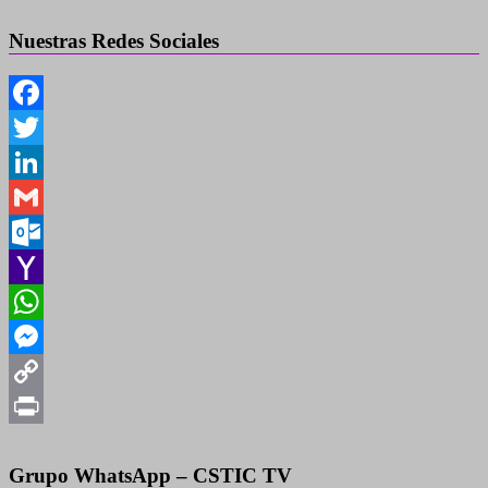
Nuestras Redes Sociales
Facebook
Twitter
LinkedIn
Gmail
Outlook.com
Yahoo
Mail
WhatsApp
Messenger
Copy
Link
Print
Grupo WhatsApp – CSTIC TV