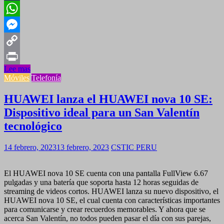
Yahoo
Mail
WhatsApp
Messenger
Copy
Lee mas
Link
Print
Móviles
Telefonía
HUAWEI lanza el HUAWEI nova 10 SE:
Dispositivo ideal para un San Valentín
tecnológico
14 febrero, 2023
13 febrero, 2023
CSTIC PERU
El HUAWEI nova 10 SE cuenta con una pantalla FullView 6.67
pulgadas y una batería que soporta hasta 12 horas seguidas de
streaming de videos cortos. HUAWEI lanza su nuevo dispositivo, el
HUAWEI nova 10 SE, el cual cuenta con características importantes
para comunicarse y crear recuerdos memorables. Y ahora que se
acerca San Valentín, no todos pueden pasar el día con sus parejas,