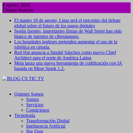
Saltar
8 agosto, 2026
al
Últimas Noticias
contenido
El martes 18 de agosto, Lima será el epicentro del debate
global sobre el futuro de los pagos digitales
Según fuentes, importantes firmas de Wall Street han sido
blanco de intentos de ciberataques.
Los hospitales ingleses pretenden aumentar el uso de la
robótica en cirugía.
Red Hat anuncia a Sinuhé Sánchez como nuevo Chief
Architect para el norte de América Latina
Meta lanza una nueva herramienta de codificación con IA
basada en Muse Spark 1.2.
Quienes Somos
Somos
Servicios
Contáctenos
Tecnología
Transformación Digital
Inteligencia Artificial
Big Data