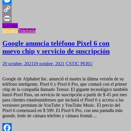
Messenger
Copy
Lee mas
Link
Print
Móviles
Telefonía
Google anuncia teléfono Pixel 6 con
nuevo chip y servicio de suscripción
20 octubre, 2021
19 octubre, 2021
CSTIC PERU
Google de Alphabet Inc. anunció el martes la última versión de su
teléfono inteligente, Pixel 6 y Pixel 6 Pro, que contará con el primer
chip de la compañía llamado Tensor. El gigante tecnológico también
lanzó Pixel Pass, un servicio de suscripción a partir de $ 45 por mes
para clientes estadounidenses que incluirá el Pixel 6 y acceso a las
versiones premium de YouTube y YouTube Music. El precio del
Pixel 6 comenzará en $ 599. El Pixel 6 Pro, con una pantalla más
grande, lente de cámara telefoto y cámara frontal…