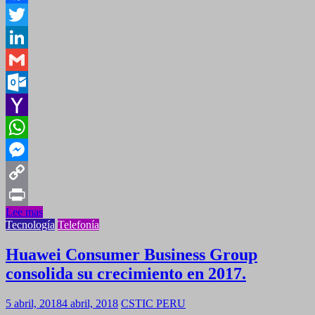
Facebook
Twitter
LinkedIn
Gmail
Outlook.com
Yahoo
Mail
WhatsApp
Messenger
Copy
Lee mas
Link
Print
Tecnología
Telefonía
Huawei Consumer Business Group
consolida su crecimiento en 2017.
5 abril, 2018
4 abril, 2018
CSTIC PERU