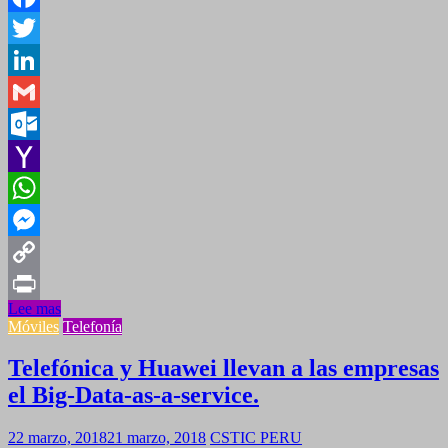
Facebook
Twitter
LinkedIn
Gmail
Outlook.com
Yahoo
Mail
WhatsApp
Messenger
Copy
Lee mas
Link
Print
Móviles
Telefonía
Telefónica y Huawei llevan a las empresas
el Big-Data-as-a-service.
22 marzo, 2018
21 marzo, 2018
CSTIC PERU