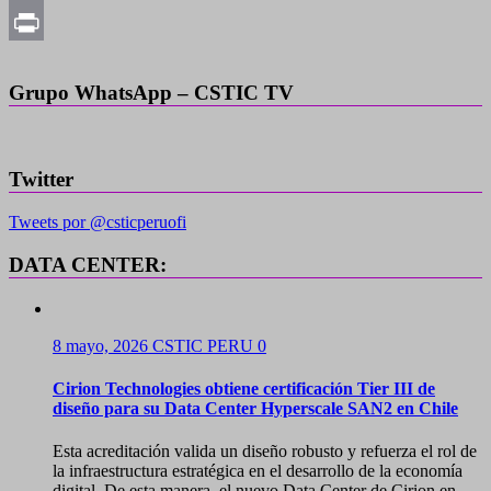
Copy
Link
Print
Grupo WhatsApp – CSTIC TV
Twitter
Tweets por @csticperuofi
DATA CENTER:
8 mayo, 2026
CSTIC PERU
0
Cirion Technologies obtiene certificación Tier III de
diseño para su Data Center Hyperscale SAN2 en Chile
Esta acreditación valida un diseño robusto y refuerza el rol de
la infraestructura estratégica en el desarrollo de la economía
digital. De esta manera, el nuevo Data Center de Cirion en