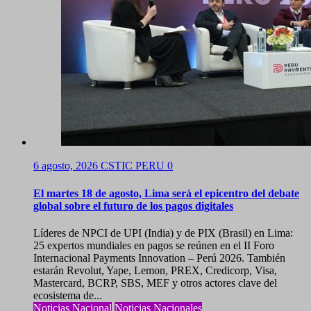
6 agosto, 2026
CSTIC PERU
0
El martes 18 de agosto, Lima será el epicentro del debate
global sobre el futuro de los pagos digitales
Líderes de NPCI de UPI (India) y de PIX (Brasil) en Lima:
25 expertos mundiales en pagos se reúnen en el II Foro
Internacional Payments Innovation – Perú 2026. También
estarán Revolut, Yape, Lemon, PREX, Credicorp, Visa,
Mastercard, BCRP, SBS, MEF y otros actores clave del
ecosistema de...
Noticias Nacional
Noticias Nacionales