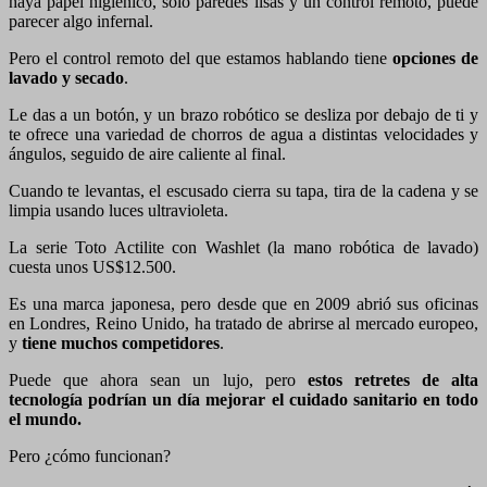
haya papel higiénico, solo paredes lisas y un control remoto, puede
parecer algo infernal.
Pero el control remoto del que estamos hablando tiene
opciones de
lavado y secado
.
Le das a un botón, y un brazo robótico se desliza por debajo de ti y
te ofrece una variedad de chorros de agua a distintas velocidades y
ángulos, seguido de aire caliente al final.
Cuando te levantas, el escusado cierra su tapa, tira de la cadena y se
limpia usando luces ultravioleta.
La serie Toto Actilite con Washlet (la mano robótica de lavado)
cuesta unos US$12.500.
Es una marca japonesa, pero desde que en 2009 abrió sus oficinas
en Londres, Reino Unido, ha tratado de abrirse al mercado europeo,
y
tiene muchos competidores
.
Puede que ahora sean un lujo, pero
estos retretes de alta
tecnología podrían un día mejorar el cuidado sanitario en todo
el mundo.
Pero ¿cómo funcionan?