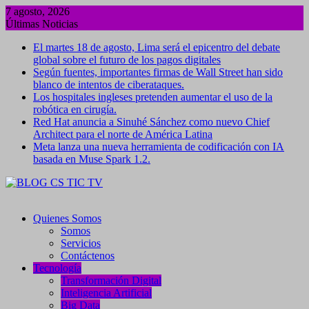
Saltar
7 agosto, 2026
al
Últimas Noticias
contenido
El martes 18 de agosto, Lima será el epicentro del debate
global sobre el futuro de los pagos digitales
Según fuentes, importantes firmas de Wall Street han sido
blanco de intentos de ciberataques.
Los hospitales ingleses pretenden aumentar el uso de la
robótica en cirugía.
Red Hat anuncia a Sinuhé Sánchez como nuevo Chief
Architect para el norte de América Latina
Meta lanza una nueva herramienta de codificación con IA
basada en Muse Spark 1.2.
Quienes Somos
Somos
Servicios
Contáctenos
Tecnología
Transformación Digital
Inteligencia Artificial
Big Data