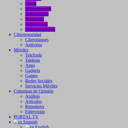
Cloud
Infraestructura
Aplicaciones
Desarrollo
Arquitectura
Comunicaciones
Ciberseguridad
Ciberataques
Antivirus
Móviles
Telefonía
Tabletas
Apps
Gadgets
Games
Redes Sociales
Servicios Móviles
Columnas de Opinión
Análisis
Artículos
Reportajes
Entrevistas
PORTAL TV
Spanish
English