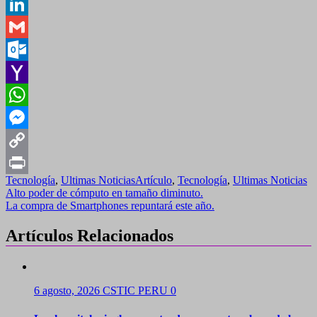
Twitter
LinkedIn
Gmail
Outlook.com
Yahoo
Mail
WhatsApp
Messenger
Copy
Tecnología
,
Ultimas Noticias
Artículo
,
Tecnología
,
Ultimas Noticias
Link
Print
Navegación
Alto poder de cómputo en tamaño diminuto.
La compra de Smartphones repuntará este año.
de
entradas
Artículos Relacionados
6 agosto, 2026
CSTIC PERU
0