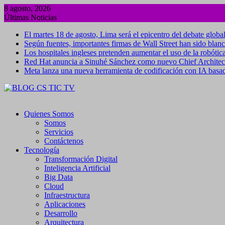
Saltar
8 agosto, 2026
al
Últimas Noticias
contenido
El martes 18 de agosto, Lima será el epicentro del debate global
Según fuentes, importantes firmas de Wall Street han sido blanc
Los hospitales ingleses pretenden aumentar el uso de la robótica
Red Hat anuncia a Sinuhé Sánchez como nuevo Chief Architect 
Meta lanza una nueva herramienta de codificación con IA basa
Quienes Somos
Somos
Servicios
Contáctenos
Tecnología
Transformación Digital
Inteligencia Artificial
Big Data
Cloud
Infraestructura
Aplicaciones
Desarrollo
Arquitectura