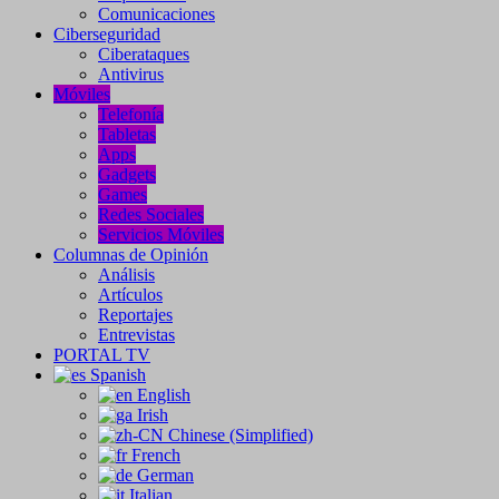
Comunicaciones
Ciberseguridad
Ciberataques
Antivirus
Móviles
Telefonía
Tabletas
Apps
Gadgets
Games
Redes Sociales
Servicios Móviles
Columnas de Opinión
Análisis
Artículos
Reportajes
Entrevistas
PORTAL TV
Spanish
English
Irish
Chinese (Simplified)
French
German
Italian