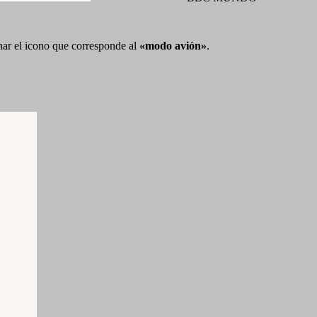
onar el icono que corresponde al
«modo avión»
.