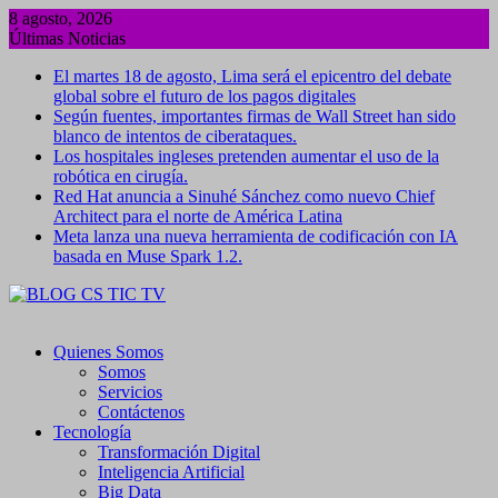
Saltar
8 agosto, 2026
al
Últimas Noticias
contenido
El martes 18 de agosto, Lima será el epicentro del debate
global sobre el futuro de los pagos digitales
Según fuentes, importantes firmas de Wall Street han sido
blanco de intentos de ciberataques.
Los hospitales ingleses pretenden aumentar el uso de la
robótica en cirugía.
Red Hat anuncia a Sinuhé Sánchez como nuevo Chief
Architect para el norte de América Latina
Meta lanza una nueva herramienta de codificación con IA
basada en Muse Spark 1.2.
Quienes Somos
Somos
Servicios
Contáctenos
Tecnología
Transformación Digital
Inteligencia Artificial
Big Data