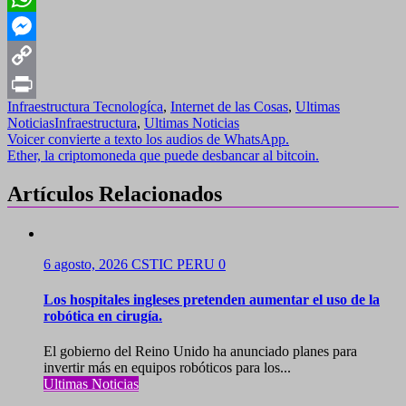
Mail
WhatsApp
Messenger
Copy
Infraestructura Tecnologíca
,
Internet de las Cosas
,
Ultimas
Link
Print
Noticias
Infraestructura
,
Ultimas Noticias
Navegación
Voicer convierte a texto los audios de WhatsApp.
Ether, la criptomoneda que puede desbancar al bitcoin.
de
entradas
Artículos Relacionados
6 agosto, 2026
CSTIC PERU
0
Los hospitales ingleses pretenden aumentar el uso de la
robótica en cirugía.
El gobierno del Reino Unido ha anunciado planes para
invertir más en equipos robóticos para los...
Ultimas Noticias