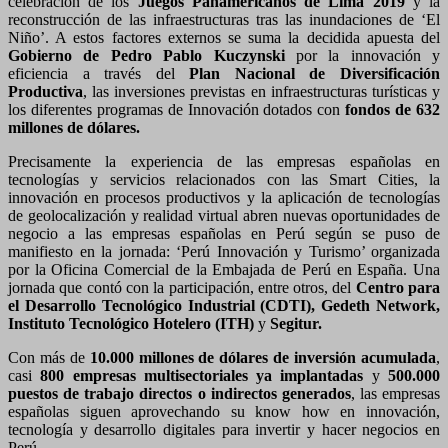
celebración de los
Juegos Panamericanos de Lima 2019
y la
reconstrucción de las infraestructuras tras las inundaciones de ‘El
Niño’. A estos factores externos se suma la decidida apuesta del
Gobierno de Pedro Pablo Kuczynski
por la innovación y
eficiencia a través del
Plan Nacional de Diversificación
Productiva
, las inversiones previstas en infraestructuras turísticas y
los diferentes programas de Innovación dotados con
fondos de 632
millones de dólares.
Precisamente la experiencia de las empresas españolas en
tecnologías y servicios relacionados con las Smart Cities, la
innovación en procesos productivos y la aplicación de tecnologías
de geolocalización y realidad virtual abren nuevas oportunidades de
negocio a las empresas españolas en Perú según se puso de
manifiesto en la jornada: ‘Perú Innovación y Turismo’ organizada
por la Oficina Comercial de la Embajada de Perú en España. Una
jornada que contó con la participación, entre otros, del
Centro para
el Desarrollo Tecnológico Industrial (CDTI), Gedeth Network,
Instituto Tecnológico Hotelero (ITH)
y
Segitur.
Con más de
10.000 millones de dólares de inversión acumulada
,
casi
800 empresas multisectoriales ya implantadas
y
500.000
puestos de trabajo directos o indirectos generados
, las empresas
españolas siguen aprovechando su know how en innovación,
tecnología y desarrollo digitales para invertir y hacer negocios en
Perú.