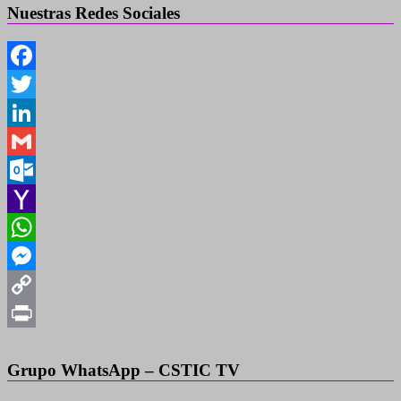
Nuestras Redes Sociales
Facebook
Twitter
LinkedIn
Gmail
Outlook.com
Yahoo
Mail
WhatsApp
Messenger
Copy
Link
Print
Grupo WhatsApp – CSTIC TV