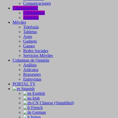
Comunicaciones
Ciberseguridad
Ciberataques
Antivirus
Móviles
Telefonía
Tabletas
Apps
Gadgets
Games
Redes Sociales
Servicios Móviles
Columnas de Opinión
Análisis
Artículos
Reportajes
Entrevistas
PORTAL TV
Spanish
English
Irish
Chinese (Simplified)
French
German
Italian