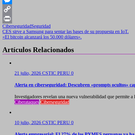
Messenger
Copy
Ciberseguridad
Seguridad
Link
Print
Navegación
CES sirve a Samsung para sentar las bases de su propuesta en IoT.
«El bitcoin alcanzará los 50.000 dólares».
de
entradas
Artículos Relacionados
21 julio, 2026
CSTIC PERU
0
Alerta en ciberseguridad: Descubren «prompts ocultos» ca
Investigadores revelan una nueva vulnerabilidad que permite a lo
Ciberataques
Ciberseguridad
10 julio, 2026
CSTIC PERU
0
Alerta empresarial: El 27% de las PYMES peruanas ya ha s