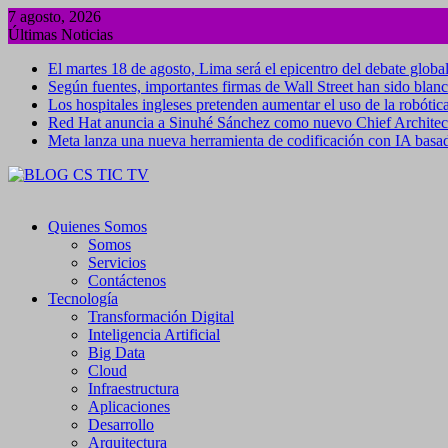
Saltar
7 agosto, 2026
al
Últimas Noticias
contenido
El martes 18 de agosto, Lima será el epicentro del debate global
Según fuentes, importantes firmas de Wall Street han sido blanc
Los hospitales ingleses pretenden aumentar el uso de la robótica
Red Hat anuncia a Sinuhé Sánchez como nuevo Chief Architect 
Meta lanza una nueva herramienta de codificación con IA basa
Quienes Somos
Somos
Servicios
Contáctenos
Tecnología
Transformación Digital
Inteligencia Artificial
Big Data
Cloud
Infraestructura
Aplicaciones
Desarrollo
Arquitectura