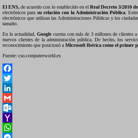
El ENS,
de acuerdo con lo establecido en el
Real Decreto 3/2010 de
electrónicos para
su relación con la Administración Pública
. Entr
electrónicos que utilizan las Administraciones Públicas y los ciuda
tamaño.
En la actualidad,
Google
cuenta con más de 3 millones de clientes a 
nuevos clientes de la administración pública. De hecho, los servic
reconocimiento que posicionó a
Microsoft Ibérica como el primer
Fuente: cso.computerworld.es
Facebook
Twitter
LinkedIn
Gmail
Outlook.com
Yahoo
Mail
WhatsApp