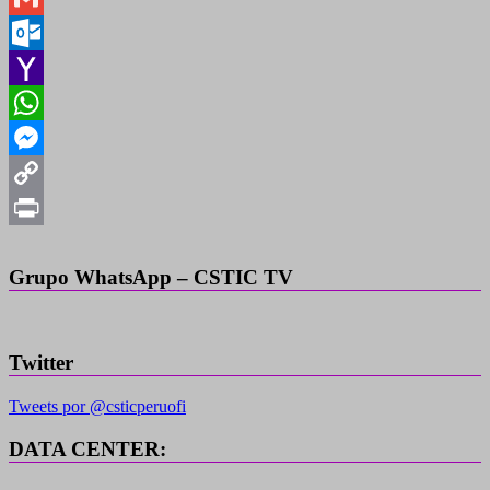
Gmail
Outlook.com
Yahoo
Mail
WhatsApp
Messenger
Copy
Link
Print
Grupo WhatsApp – CSTIC TV
Twitter
Tweets por @csticperuofi
DATA CENTER: