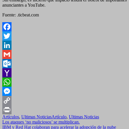
anunciantes a YouTube.
Fuente: .ticbeat.com
Facebook
Twitter
LinkedIn
Gmail
Outlook.com
Yahoo
Mail
WhatsApp
Messenger
Copy
Artículos
,
Ultimas Noticias
Artículo
,
Ultimas Noticias
Link
Print
Navegación
Los ataques ‘no maliciosos’ se multiplican.
IBM y Red Hat colaboran para acelerar la adopción de la nube