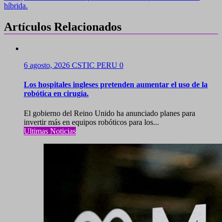
de
híbrida.
entradas
Artículos Relacionados
6 agosto, 2026
CSTIC PERU
0
Los hospitales ingleses pretenden aumentar el uso de la
robótica en cirugía.
El gobierno del Reino Unido ha anunciado planes para
invertir más en equipos robóticos para los...
Ultimas Noticias