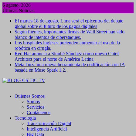
Saltar
6 agosto, 2026
al
Últimas Noticias
contenido
El martes 18 de agosto, Lima será el epicentro del debate
global sobre el futuro de los pagos digitales
Según fuentes, importantes firmas de Wall Street han sido
blanco de intentos de ciberataques.
Los hospitales ingleses pretenden aumentar el uso de la
robótica en cirugía.
Red Hat anuncia a Sinuhé Sánchez como nuevo Chief
Architect para el norte de América Latina
Meta lanza una nueva herramienta de codificación con IA
basada en Muse Spark 1.2.
Quienes Somos
Somos
Servicios
Contáctenos
Tecnología
Transformación Digital
Inteligencia Artificial
Big Data