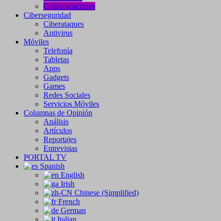
Comunicaciones
Ciberseguridad
Ciberataques
Antivirus
Móviles
Telefonía
Tabletas
Apps
Gadgets
Games
Redes Sociales
Servicios Móviles
Columnas de Opinión
Análisis
Artículos
Reportajes
Entrevistas
PORTAL TV
Spanish
English
Irish
Chinese (Simplified)
French
German
Italian