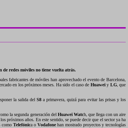
 de redes móviles no tiene vuelta atrás.
pales fabricantes de móviles han aprovechado el evento de Barcelona,
ercado en los próximos meses. Ha sido el caso de
Huawei
y
LG
, que
poner la salida del
S8
a primavera, quizá para evitar las prisas y los
 como la segunda generación del
Huawei Watc
h, que llega con un aire
los próximos años. En este sentido, se puede decir que el sector ya ha
ías como
Telefónic
a o
Vodafone
han mostrado proyectos y tecnologías