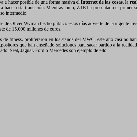
va a hacer posible de una forma masiva el
Internet de las cosas
, la
real
os a hacer esta transición. Mientras tanto, ZTE ha presentado el prime
so intermedio.
me de Oliver Wyman hecho público estos días advierte de la ingente in
ste de 15.000 millones de euros.
as de fitness, proliferaron en los stands del MWC, este año casi no h
sitores que han enseñado soluciones para sacar partido a la realidad v
tado. Seat, Jaguar, Ford o Mercedes son ejemplo de ello.