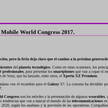
l Mobile World Congress 2017.
ón, pero la feria deja claro que el camino a la próxima generación
picentro
del
planeta tecnológico
. Como en otras ocasiones, los princi
0 profesionales
, para presentar los
smartphones
que van a copar el m
 de Sony, que ha lanzado, entre otros, el
Xperia XZ Premium
.
atalana con el recambio para el
Galaxy
S7. La coreana ha decidido pos
7
.
ld Congress
son los móviles y la presentación de algunos
wearables
,
as tendencias que van a marcar el mundo de las
telecomunicaciones
en 
en 2020, según los analistas y la previsión de las operadoras. Compañ