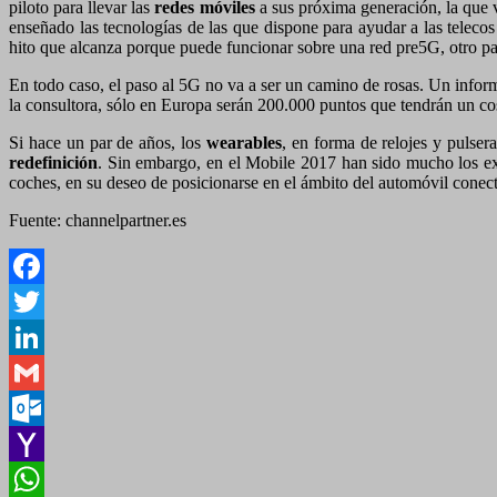
piloto para llevar las
redes móviles
a sus próxima generación, la que 
enseñado las tecnologías de las que dispone para ayudar a las telec
hito que alcanza porque puede funcionar sobre una red pre5G, otro pa
En todo caso, el paso al 5G no va a ser un camino de rosas. Un infor
la consultora, sólo en Europa serán 200.000 puntos que tendrán un co
Si hace un par de años, los
wearables
, en forma de relojes y pulser
redefinición
. Sin embargo, en el Mobile 2017 han sido mucho los expo
coches, en su deseo de posicionarse en el ámbito del automóvil conec
Fuente: channelpartner.es
Facebook
Twitter
LinkedIn
Gmail
Outlook.com
Yahoo