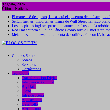
Saltar
8 agosto, 2026
al
Últimas Noticias
contenido
El martes 18 de agosto, Lima será el epicentro del debate global
Según fuentes, importantes firmas de Wall Street han sido blanc
Los hospitales ingleses pretenden aumentar el uso de la robótica
Red Hat anuncia a Sinuhé Sánchez como nuevo Chief Architect 
Meta lanza una nueva herramienta de codificación con IA basa
Quienes Somos
Somos
Servicios
Contáctenos
Tecnología
Transformación Digital
Inteligencia Artificial
Big Data
Cloud
Infraestructura
Aplicaciones
Desarrollo
Arquitectura