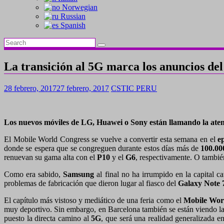
Norwegian
Russian
Spanish
La transición al 5G marca los anuncios de
28 febrero, 2017
27 febrero, 2017
CSTIC PERU
Los nuevos móviles de LG, Huawei o Sony están llamando la atenci
El Mobile World Congress se vuelve a convertir esta semana en el
e
donde se espera que se congreguen durante estos días más de
100.00
renuevan su gama alta con el
P10
y el
G6
, respectivamente. O también
Como era sabido,
Samsung
al final no ha irrumpido en la capital c
problemas de fabricación que dieron lugar al fiasco del
Galaxy Note 
El capítulo más vistoso y mediático de una feria como el
Mobile Wor
muy deportivo. Sin embargo, en Barcelona también se están viendo l
puesto la directa camino al
5G
, que será una realidad generalizada 