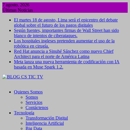
Saltar
7 agosto, 2026
al
Últimas Noticias
contenido
El martes 18 de agosto, Lima será el epicentro del debate
global sobre el futuro de los pagos digitales
Según fuentes, importantes firmas de Wall Street han sido
blanco de intentos de ciberataques.
Los hospitales ingleses pretenden aumentar el uso de la
robótica en cirugía.
Red Hat anuncia a Sinuhé Sánchez como nuevo Chief
Architect para el norte de América Latina
Meta lanza una nueva herramienta de codificación con IA
basada en Muse Spark 1.2.
Quienes Somos
Somos
Servicios
Contáctenos
Tecnología
Transformación Digital
Inteligencia Artificial
Big Data