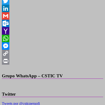
Facebook
Twitter
LinkedIn
Gmail
Outlook.com
Yahoo
Mail
WhatsApp
Messenger
Copy
Link
Print
Grupo WhatsApp – CSTIC TV
Twitter
Tweets por @csticperuofi