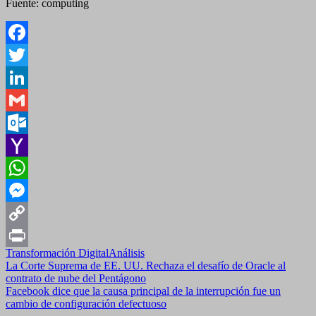
Fuente: computing
Facebook
Twitter
LinkedIn
Gmail
Outlook.com
Yahoo
Mail
WhatsApp
Messenger
Copy
Transformación Digital
Análisis
Link
Print
Navegación
La Corte Suprema de EE. UU. Rechaza el desafío de Oracle al
contrato de nube del Pentágono
de
Facebook dice que la causa principal de la interrupción fue un
entradas
cambio de configuración defectuoso