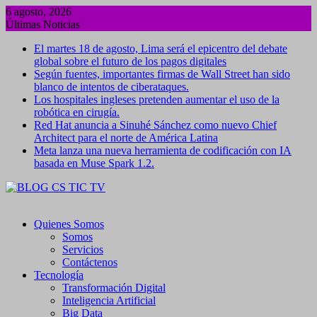
Saltar
6 agosto, 2026
al
Últimas Noticias
contenido
El martes 18 de agosto, Lima será el epicentro del debate
global sobre el futuro de los pagos digitales
Según fuentes, importantes firmas de Wall Street han sido
blanco de intentos de ciberataques.
Los hospitales ingleses pretenden aumentar el uso de la
robótica en cirugía.
Red Hat anuncia a Sinuhé Sánchez como nuevo Chief
Architect para el norte de América Latina
Meta lanza una nueva herramienta de codificación con IA
basada en Muse Spark 1.2.
Quienes Somos
Somos
Servicios
Contáctenos
Tecnología
Transformación Digital
Inteligencia Artificial
Big Data