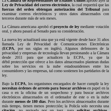
La
Cámara de Representantes de Estados Unidos
aprobó ayer la
Ley de Privacidad del correo electrónico
, la cual requerirá que las
fuerzas del orden obtengan autorización del Tribunal
para
examinar correos electrónicos y otros datos almacenados con
terceros durante más de seis meses.
La Cámara americana aprobó el
proyecto de ley
mediante votación
oral, y ahora pasará al Senado para su consideración.
La nueva ley actualizará una que ya está vigente desde hace 31 años
llamada Ley de Privacidad de Comunicaciones Electrónicas
(
ECPA
, por sus siglas en inglés). Algunos defensores de la
privacidad y empresas de tecnología llevan presionando a la Cámara
desde 2011 para que actualicen la ECPA, ya que la
débil protección que ofrece a los datos almacenados plantean dudas
sobre los servicios en la nube estadounidenses entre los
consumidores y las empresas, tal como sostienen los partidarios de la
ley.
Bajo la
ECPA
, los organismos encargados de hacer cumplir la ley
necesitan órdenes de arresto para buscar archivos
en papel en la
casa o en la oficina de un sospechoso y para buscar archivos
electrónicos almacenados en el ordenador de este o en la nube
durante
menos de 180 días
. Pero los archivos almacenados durante
más tiempo, tienen menos protección; la Policía solo necesita una
citación
, no revisada por un juez, para
solicitar archivos