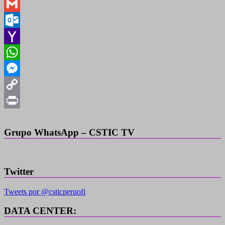
LinkedIn
Gmail
Outlook.com
Yahoo
Mail
WhatsApp
Messenger
Copy
Link
Print
Grupo WhatsApp – CSTIC TV
Twitter
Tweets por @csticperuofi
DATA CENTER: