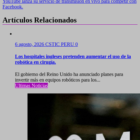
YouTube lanza su servicio de transmisión en vivo para competir con
entradas
Facebook.
Artículos Relacionados
6 agosto, 2026
CSTIC PERU
0
Los hospitales ingleses pretenden aumentar el uso de la
robótica en cirugía.
El gobierno del Reino Unido ha anunciado planes para
invertir más en equipos robóticos para los...
Ultimas Noticias