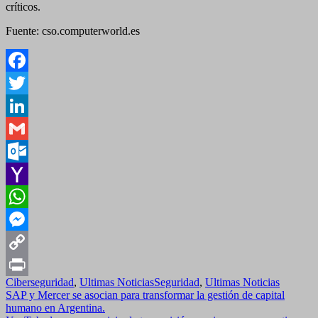
críticos.
Fuente: cso.computerworld.es
Facebook
Twitter
LinkedIn
Gmail
Outlook.com
Yahoo
Mail
WhatsApp
Messenger
Copy
Ciberseguridad
,
Ultimas Noticias
Seguridad
,
Ultimas Noticias
Link
Print
Navegación
SAP y Mercer se asocian para transformar la gestión de capital
humano en Argentina.
de