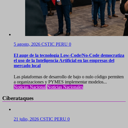
5 agosto, 2026
CSTIC PERU
0
El auge de la tecnología Low-Code/No-Code democratiza
el uso de la Inteligencia Artificial en las empresas del
mercado local
Las plataformas de desarrollo de bajo o nulo código permiten
a organizaciones y PYMES implementar modelos...
Noticias Nacional
Noticias Nacionales
Ciberataques
21 julio, 2026
CSTIC PERU
0