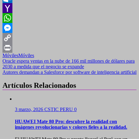
Outlook.com
Yahoo
Mail
WhatsApp
Messenger
Copy
Móviles
Móviles
Link
Print
Navegación
Oracle espera ventas en la nube de 166 mil millones de dólares para
2030 a medida que el negocio se expande
de
Autores demandan a Salesforce por software de inteligencia artificial
entradas
Artículos Relacionados
3 marzo, 2026
CSTIC PERU
0
HUAWEI Mate 80 Pro: descubre la realidad con
imágenes revolucionarias y colores fieles a la realidad.