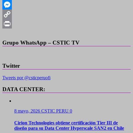
Mail
WhatsApp
Messenger
Copy
Link
Print
Grupo WhatsApp – CSTIC TV
Twitter
Tweets por @csticperuofi
DATA CENTER:
8 mayo, 2026
CSTIC PERU
0
Cirion Technologies obtiene certificación Tier III de
diseño para su Data Center Hyperscale SAN2 en Chile