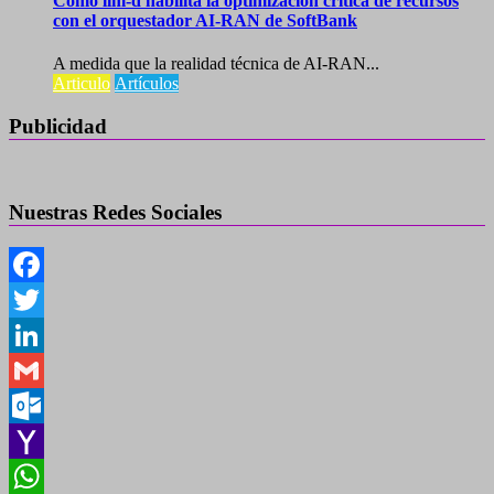
Cómo llm-d habilita la optimización crítica de recursos
con el orquestador AI-RAN de SoftBank
A medida que la realidad técnica de AI-RAN...
Articulo
Artículos
Publicidad
Nuestras Redes Sociales
Facebook
Twitter
LinkedIn
Gmail
Outlook.com
Yahoo