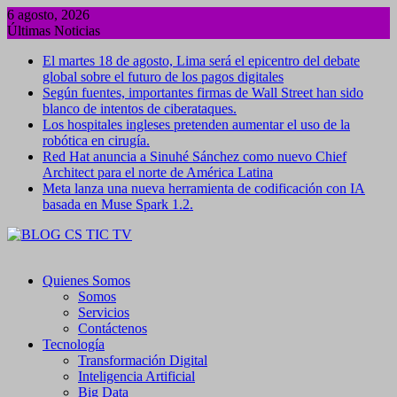
Saltar
6 agosto, 2026
al
Últimas Noticias
contenido
El martes 18 de agosto, Lima será el epicentro del debate
global sobre el futuro de los pagos digitales
Según fuentes, importantes firmas de Wall Street han sido
blanco de intentos de ciberataques.
Los hospitales ingleses pretenden aumentar el uso de la
robótica en cirugía.
Red Hat anuncia a Sinuhé Sánchez como nuevo Chief
Architect para el norte de América Latina
Meta lanza una nueva herramienta de codificación con IA
basada en Muse Spark 1.2.
Quienes Somos
Somos
Servicios
Contáctenos
Tecnología
Transformación Digital
Inteligencia Artificial
Big Data