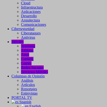
Cloud
Infraestructura
Aplicaciones
Desarrollo
Arquitectura
Comunicaciones
Ciberseguridad
Ciberataques
Antivirus
Móviles
Telefonía
Tabletas
Apps
Gadgets
Games
Redes Sociales
Servicios Móviles
Columnas de Opinión
Análisis
Artículos
Reportajes
Entrevistas
PORTAL TV
Spanish
English