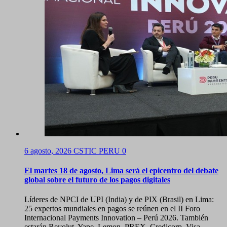
6 agosto, 2026
CSTIC PERU
0
El martes 18 de agosto, Lima será el epicentro del debate
global sobre el futuro de los pagos digitales
Líderes de NPCI de UPI (India) y de PIX (Brasil) en Lima:
25 expertos mundiales en pagos se reúnen en el II Foro
Internacional Payments Innovation – Perú 2026. También
estarán Revolut, Yape, Lemon, PREX, Credicorp, Visa,