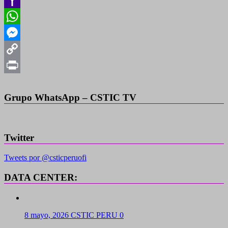
Yahoo
Mail
WhatsApp
Messenger
Copy
Link
Print
Grupo WhatsApp – CSTIC TV
Twitter
Tweets por @csticperuofi
DATA CENTER:
8 mayo, 2026
CSTIC PERU
0