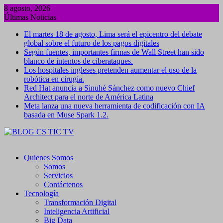
Saltar
8 agosto, 2026
al
Últimas Noticias
contenido
El martes 18 de agosto, Lima será el epicentro del debate
global sobre el futuro de los pagos digitales
Según fuentes, importantes firmas de Wall Street han sido
blanco de intentos de ciberataques.
Los hospitales ingleses pretenden aumentar el uso de la
robótica en cirugía.
Red Hat anuncia a Sinuhé Sánchez como nuevo Chief
Architect para el norte de América Latina
Meta lanza una nueva herramienta de codificación con IA
basada en Muse Spark 1.2.
Quienes Somos
Somos
Servicios
Contáctenos
Tecnología
Transformación Digital
Inteligencia Artificial
Big Data