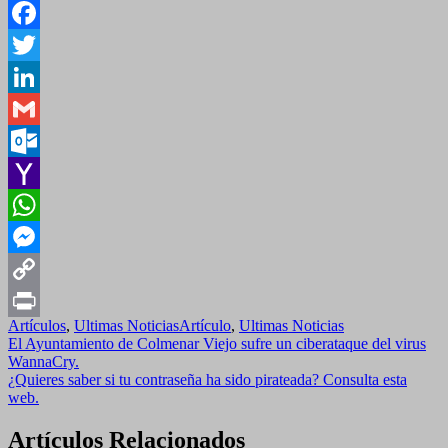
Facebook
Twitter
LinkedIn
Gmail
Outlook.com
Yahoo
Mail
WhatsApp
Messenger
Copy
Artículos
,
Ultimas Noticias
Artículo
,
Ultimas Noticias
Link
Print
Navegación
El Ayuntamiento de Colmenar Viejo sufre un ciberataque del virus
WannaCry.
de
¿Quieres saber si tu contraseña ha sido pirateada? Consulta esta
entradas
web.
Artículos Relacionados