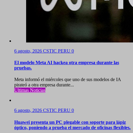
6 agosto, 2026
CSTIC PERU
0
El modelo Meta AI hackea otra empresa durante las
pruebas.
Meta informó el miércoles que uno de sus modelos de IA
pirateó a otra empresa durante...
Ultimas Noticias
6 agosto, 2026
CSTIC PERU
0
Huawei presenta un PC plegable con soporte para lápiz
óptico, poniendo a prueba el mercado de oficinas flexibles.