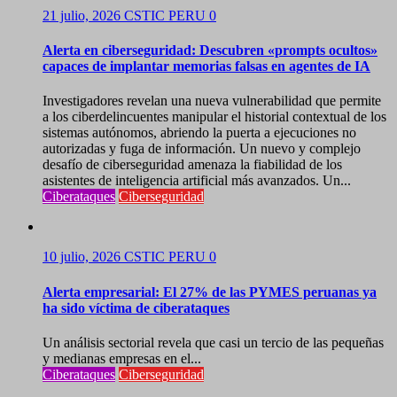
21 julio, 2026
CSTIC PERU
0
Alerta en ciberseguridad: Descubren «prompts ocultos»
capaces de implantar memorias falsas en agentes de IA
Investigadores revelan una nueva vulnerabilidad que permite
a los ciberdelincuentes manipular el historial contextual de los
sistemas autónomos, abriendo la puerta a ejecuciones no
autorizadas y fuga de información. Un nuevo y complejo
desafío de ciberseguridad amenaza la fiabilidad de los
asistentes de inteligencia artificial más avanzados. Un...
Ciberataques
Ciberseguridad
10 julio, 2026
CSTIC PERU
0
Alerta empresarial: El 27% de las PYMES peruanas ya
ha sido víctima de ciberataques
Un análisis sectorial revela que casi un tercio de las pequeñas
y medianas empresas en el...
Ciberataques
Ciberseguridad